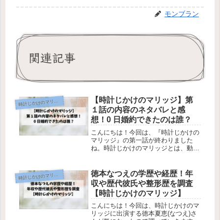
モンブラン
関連記事
【時計じかけのマリッジ】第
時
計じかけのマリッジ
１話の内容のネタバレと感
想！0 日婚約できたのは誰？
こんにちは！今回は、『時計じかけの
マリッジ』の第一話が終わりました
ね。時計じかけのマリッジとは、動画
配信サービスのABEMAで配信される
婚活リアリティーショーです。3人の
女性が“30日後の結婚式”という期限の
徳本なつえの学歴や経歴！年
時
計じかけのマリッジ
中で、本気の結婚相手を見つけてい...
収や歴代彼氏や整形歴を調査
【時計じかけのマリッジ】
こんにちは！今回は、時計じかけのマ
リッジに出演する徳本夏恵(なつえ)さ