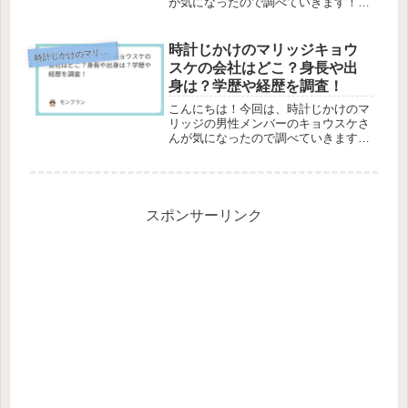
が気になったので調べていきます！西
澤由夏（ゆか）さんのお相手さんにな
ります。時計じかけのマリッジとは、
動画配信サービスのABEMAで配信さ
時計じかけのマリッジキョウ
時
計じかけのマリッジ
れる婚活リアリティーショーです。
スケの会社はどこ？身長や出
3...
身は？学歴や経歴を調査！
こんにちは！今回は、時計じかけのマ
リッジの男性メンバーのキョウスケさ
んが気になったので調べていきます！
時計じかけのマリッジとは、動画配信
サービスのABEMAで配信される婚活
リアリティーショーです。3人の女性
が“30日後の結婚式”という期限の...
スポンサーリンク