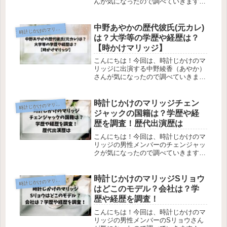
んが気になったので調べていきます！
『時計じかけのマリッジ』は、動画配
信サービスのABEMAで配信される婚
活リアリティーショーです。3人の女
中野あやかの歴代彼氏(元カレ)
時
計じかけのマリッジ
性が“30日後の結婚式”という期...
は？大学等の学歴や経歴は？
【時かけマリッジ】
こんにちは！今回は、時計じかけのマ
リッジに出演する中野綾香（あやか）
さんが気になったので調べていきま
す！『時計じかけのマリッジ』は、動
画配信サービスのABEMAで配信され
る婚活リアリティーショーです。3人
時計じかけのマリッジチェン
時
計じかけのマリッジ
の女性が“30日後の結婚式”という期...
ジャックの国籍は？学歴や経
歴を調査！歴代出演歴は
こんにちは！今回は、時計じかけのマ
リッジの男性メンバーのチェンジャッ
クが気になったので調べていきます！
時計じかけのマリッジとは、動画配信
サービスのABEMAで配信される婚活
リアリティーショーです。3人の女性
時計じかけのマリッジSリョウ
時
計じかけのマリッジ
が“30日後の結婚式”という期限の...
はどこのモデル？会社は？学
歴や経歴を調査！
こんにちは！今回は、時計じかけのマ
リッジの男性メンバーのSリョウさん