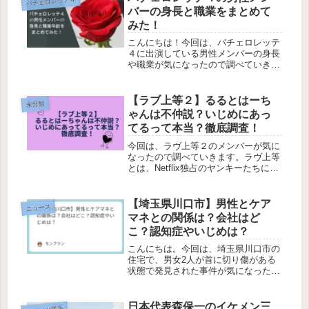
バチェロレッテ４
命のパートナー”を選ぶ恋愛リアリテ
バーの身長と職業をまとめて
ィ...
みた！
こんにちは！今回は、バチェロレッテ
４に出演している男性メンバーの身長
や職業が気になったので調べていきま
す！バチェロレッテとは、成功した独
身女性（バチェロレッテ）が主役とな
り、複数の男性の中から“運命のパー
【ラブ上等２】るるとはーち
未分類
トナー”を選ぶ恋愛リアリティ番組で
ゃんは不仲説？いじめにあっ
す...
てるって本当？徹底調査！
今回は、ラヴ上等２のメンバーが気に
なったので調べていきます。ラヴ上等
とは、Netflix独占のヤンキーたちによ
る恋愛リアリティショーです。過去に
「不良」と呼ばれたり、社会のはみ出
し者として生きてきた男女11人が、学
【埼玉県川口市】男性とケア
ニュース
校を舞台に14日間の共同生...
マネとの関係は？会社はど
こ？認知症やいじめは？
こんにちは。今回は、埼玉県川口市の
住宅で、男女2人が首に切り傷がある
状態で発見された事件が気になったの
で調べていきます。男性は６０代であ
り、高齢の母親と一緒に暮らしてい
た。そして、刺された女性はこの家に
日本代表森保一のイケメン三