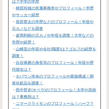
は？中学の学歴
・
植田玲雄の所属事務所やプロフィール！学歴
やサッカー経歴
・
長田寛太の学歴などのプロフィール！年収や
元カノなどを調査
・
倉岡利樹の元カノや年収を調査！大学などの
学歴や経歴！
・
山崎至の年収や会社(職業)は？ゴルフの経歴を
調査！
・
白谷琢磨の身長等のプロフィール！年収や歴
代彼女は？
・
セバウン玲央のプロフィールや家族構成！開
発化粧品を調査！
・
田中哲史(オペラ)のプロフィール！大学や高校
は？事務所は？
・
ニマークライモンのプロフィール！ハーフ？