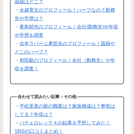
国籍はどこ？
・
水越寛文のプロフィール！ハーフなの？勤務
先や学歴は？
・
妻鳥郁也のプロフィール！会社(勤務先)や年収
や学歴を調査
・
吉本ラバーニ勇世歩のプロフィール！国籍や
どこのハーフ？
・
和田叡のプロフィール！会社（勤務先）や年
収を調査！
合わせて読みたい記事：その他
・
平松里菜の親の職業は？家族構成は？整形は
してる？年収は？
・
バチェロレッテ４の結果を予想してみた！
SNSの口コミまとめ！