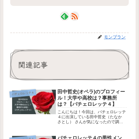
モンブラン
関連記事
田中哲史(オペラ)のプロフィー
バチェロレッテ４
ル！大学や高校は？事務所
は？【バチェロレッテ４】
こんにちは！今回は、バチェロレッテ
４に出演している田中哲史（たなか
さとし） さんが気になったので調べ
ていきます！バチェロレッテとは、成
功した独身女性（バチェロレッテ）が
主役となり、複数の男性の中から“運
バチェロレッテ４の男性メン