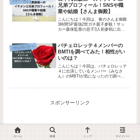
スポーツ選手
通っていたケアマネージャーとの事で
兄弟プロフィール！SNSや職
す。...
業や結婚【さんま御殿】
こんにちは！今回は、春のさんま御殿
3時間SP最強2世ガチ親子参観！サッ
カー森保監督の息子3人初参戦に出演
している森保兄弟が気になったので調
べていきます！森保監督は、３人の息
子がいたなんて驚きですね。今回は、
バチェロレッテ４メンバーの
バチェロレッテ４
３兄弟の翔平・圭悟・ 陸さんにつ
BMTIを調べてみた！相性がい
い...
いのは？
こんにちは！今回は、バチェロレッテ
４に出演しているメンバー（みなさ
ん）のMBTIが気になったので調べて
いきます！バチェロレッテとは、成功
した独身女性（バチェロレッテ）が主
役となり、複数の男性の中から“運命
のパートナー”を選ぶ恋愛リアリティ
番...
スポンサーリンク
ホーム
検索
トップ
サイドバー