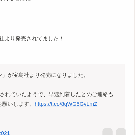
島社より発売されてました！
ン」が宝島社より発売になりました。
配本されていたようで、早速到着したとのご連絡も
お願いします。
https://t.co/8qWG5GvLmZ
 2021