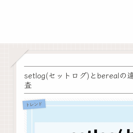
setlog(セットログ)とber
査
トレンド