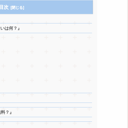
目次
の違いは何？』
無料？』