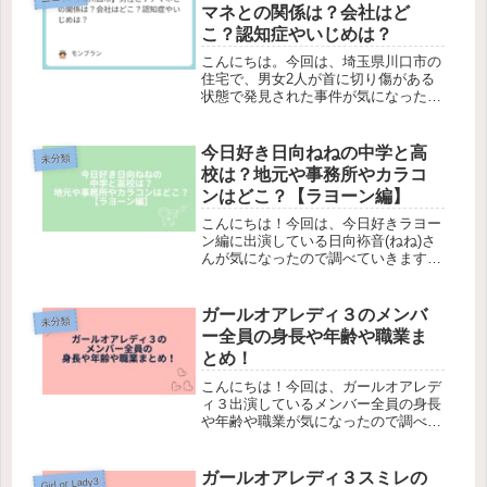
『ミステリーチョコマシュマロについ
マネとの関係は？会社はど
て...
こ？認知症やいじめは？
こんにちは。今回は、埼玉県川口市の
住宅で、男女2人が首に切り傷がある
状態で発見された事件が気になったの
で調べていきます。男性は６０代であ
り、高齢の母親と一緒に暮らしてい
た。そして、刺された女性はこの家に
今日好き日向ねねの中学と高
未分類
通っていたケアマネージャーとの事で
校は？地元や事務所やカラコ
す。...
ンはどこ？【ラヨーン編】
こんにちは！今回は、今日好きラヨー
ン編に出演している日向袮音(ねね)さ
んが気になったので調べていきます！
『今日好きになりました』とは、高校
生たちが“限られた旅の時間”の中で恋
愛をする青春恋愛リアリティー番組で
ガールオアレディ３のメンバ
未分類
す。ラヨーン編では、継続メンバー...
ー全員の身長や年齢や職業ま
とめ！
こんにちは！今回は、ガールオアレデ
ィ３出演しているメンバー全員の身長
や年齢や職業が気になったので調べて
いきます。『ガールオアレディ』と
は、ABEMAの婚活リアリティー番組
です。20代女性の「ガール」と30代女
ガールオアレディ３スミレの
Girl or Lady3