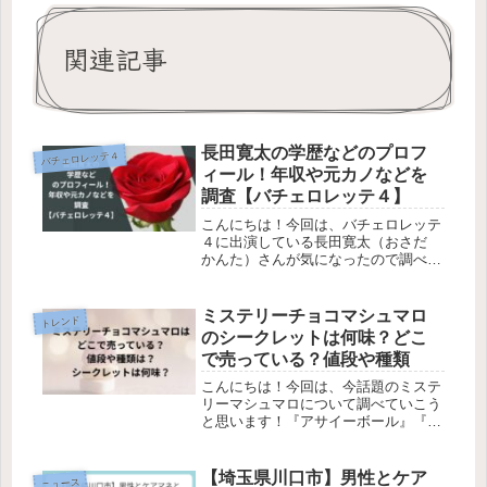
関連記事
長田寛太の学歴などのプロフ
バチェロレッテ４
ィール！年収や元カノなどを
調査【バチェロレッテ４】
こんにちは！今回は、バチェロレッテ
４に出演している長田寛太（おさだ
かんた）さんが気になったので調べて
いきます！バチェロレッテとは、成功
した独身女性（バチェロレッテ）が主
役となり、複数の男性の中から“運命
ミステリーチョコマシュマロ
トレンド
のパートナー”を選ぶ恋愛リアリティ
のシークレットは何味？どこ
番...
で売っている？値段や種類
こんにちは！今回は、今話題のミステ
リーマシュマロについて調べていこう
と思います！『アサイーボール』『ハ
リボーのチョコマシュマロ』『ドバイ
チョコ』など、甘いものがたくさん流
行っていますね。今回は、そんな中で
【埼玉県川口市】男性とケア
ニュース