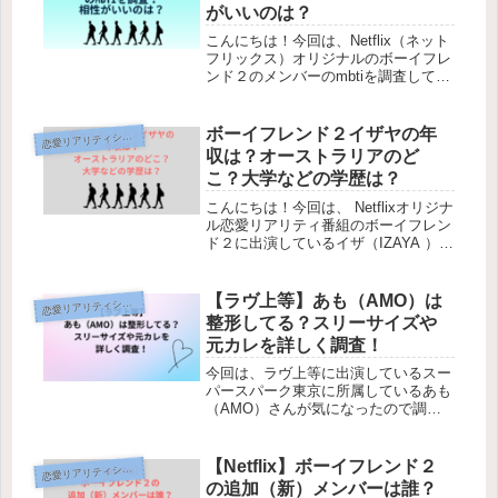
がいいのは？
こんにちは！今回は、Netflix（ネット
フリックス）オリジナルのボーイフレ
ンド２のメンバーのmbtiを調査してい
きます！誰と誰が相性が良いのか気に
なりますよね！では、早速みていきま
しょう！今回の記事で分かる事・
ボーイフレンド２イザヤの年
恋
愛リアリティショー
Netflix（ネットフリッ...
収は？オーストラリアのど
こ？大学などの学歴は？
こんにちは！今回は、 Netflixオリジナ
ル恋愛リアリティ番組のボーイフレン
ド２に出演しているイザ（IZAYA ）さ
んが気になったので調べていきます！
『ボーイフレンド』は、男性同士の恋
愛をテーマにした恋愛リアリティ番組
【ラヴ上等】あも（AMO）は
恋
愛リアリティショー
です。複数の男性が共...
整形してる？スリーサイズや
元カレを詳しく調査！
今回は、ラヴ上等に出演しているスー
パースパーク東京に所属しているあも
（AMO）さんが気になったので調べ
ていきます！圧巻のパーフォースと美
貌はきっと出演していた男性陣は魅了
されたことでしょう。あも（AMO）
【Netflix】ボーイフレンド２
恋
愛リアリティショー
さんは、スーパースパーク東京に所属
の追加（新）メンバーは誰？
しており人気ダンサーとして活躍され