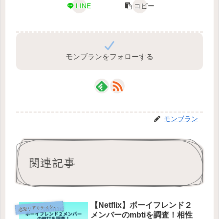
LINE
コピー
モンブランをフォローする
モンブラン
関連記事
【Netflix】ボーイフレンド２
恋
愛リアリティショー
メンバーのmbtiを調査！相性