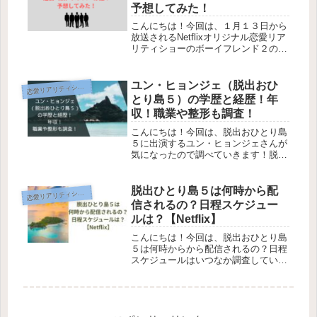
予想してみた！
ています。
こんにちは！今回は、１月１３日から
放送されるNetflixオリジナル恋愛リア
リティショーのボーイフレンド２の追
加（新）メンバーが気になったので予
想していこと思います！！現在の予告
では、８人のプロフィールしか公表さ
ユン・ヒョンジェ（脱出おひ
恋
愛リアリティショー
れていません。ですが、”ボー...
とり島５）の学歴と経歴！年
収！職業や整形も調査！
こんにちは！今回は、脱出おひとり島
５に出演するユン・ヒョンジェさんが
気になったので調べていきます！脱出
おひとり島とは、男女の独身者たちが
無人島で共同生活をしながら恋愛する
韓国の恋愛リアリティ番組です。そん
脱出ひとり島５は何時から配
恋
愛リアリティショー
な脱出おひとり島のシーズン５が始り
信されるの？日程スケジュー
ま...
ルは？【Netflix】
こんにちは！今回は、脱出おひとり島
５は何時からから配信されるの？日程
スケジュールはいつなか調査していき
ます！脱出おひとり島とは、男女の独
身者たちが無人島で共同生活をしなが
ら恋愛する韓国の恋愛リアリティ番組
です。そんな脱出おひとり島のシーズ
ン...