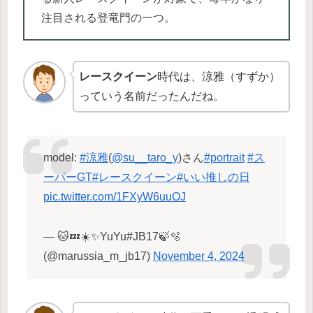
注目される登竜門の一つ。
レースクイーン
時代は、涼雅（すずか）
っていう名前だったんだね。
model:
#涼雅
(
@su__taro_y
)さん
#portrait
#ス
ーパーGT
#レースクイーン
#いい推しの日
pic.twitter.com/1FXyW6uuOJ
— 🐱💤☀️✨YuYu#JB17🍃🫧
(@marussia_m_jb17)
November 4, 2024