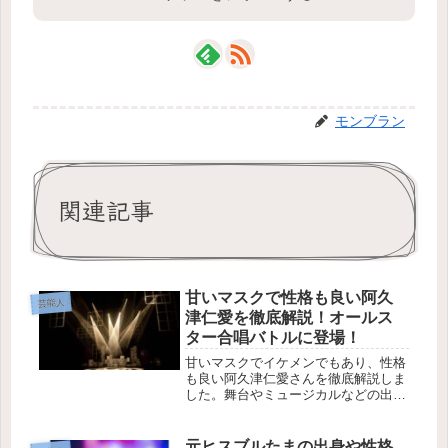
モンブラン
関連記事
甘いマスクで性格も良い阿久
芸能人
津仁愛を徹底解説！オールス
ター合唱バトルに登場！
甘いマスクでイケメンでもあり、性格
も良い阿久津仁愛さんを徹底解説しま
した。舞台やミュージカルなどの出演
作品も書いています。そんな阿久津仁
愛さんがオールスター合唱バトルにミ
ュージカル団員の一員のして出演され
元ヒスブルたまの出身や性格