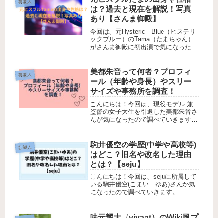
芸能人
ます！
は？過去と現在を解説！写真
あり【さんま御殿】
今回は、元Hysteric Blue（ヒステリ
ックブルー）のTama（たまちゃん）
がさんま御殿に初出演で気になったの
で調べていきます！かつて活躍してい
た日本のロックバンドで、男女３人組
で結成されています！そんなたまが、
美都朱音って何者？プロフィ
芸能人
さんま御殿に初出演なの...
ール（年齢や身長）やスリー
サイズや事務所を調査！
こんにちは！今回は、現役モデル 兼
監督の女子大生を引退した美都朱音さ
んが気になったので調べていきます！
２０２５年にデビューとなっています
ね。そんな中で、今回は『美都朱音っ
て何者？』『プロフィール（年齢や身
駒井優空の学歴(中学や高校等)
芸能人
長）』『スリーサイズ』『事務所』
はどこ？旧名や改名した理由
を...
とは？【seju】
こんにちは！今回は、sejuに所属して
いる駒井優空(こまい ゆあ)さんが気
になったので調べていきます。
seju（せじゅ）とは、主に日本のSNS
系インフルエンサーやモデルをマネジ
メントするプロダクション（芸能・ク
味元耀大（vivant）のWiki風プ