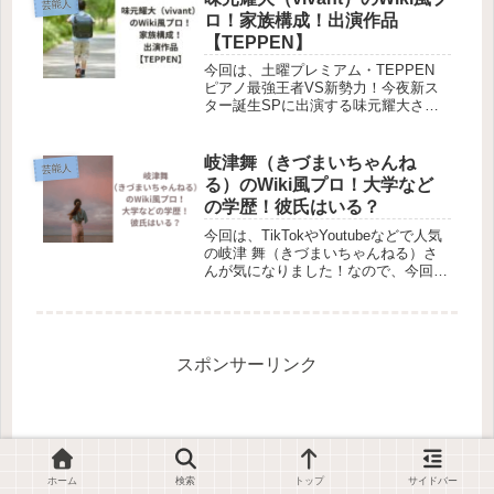
芸能人
リエイター事務所）です。事務所...
ロ！家族構成！出演作品
【TEPPEN】
今回は、土曜プレミアム・TEPPEN
ピアノ最強王者VS新勢力！今夜新ス
ター誕生SPに出演する味元耀大さん
が気になったので調べていきます！味
元耀大さんといえば、vivantの乃木憂
助(堺雅人)の幼少期役に出演した子役
岐津舞（きづまいちゃんね
芸能人
として知られているかもし...
る）のWiki風プロ！大学など
の学歴！彼氏はいる？
今回は、TikTokやYoutubeなどで人気
の岐津 舞（きづまいちゃんねる）さ
んが気になりました！なので、今回は
岐津舞（きづまいちゃんねる）さんの
Wiki風プロフィールと大学などの学歴
を徹底調査委していきます。また、透
明感のある岐津舞（き...
スポンサーリンク
ホーム
検索
トップ
サイドバー