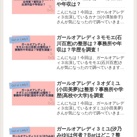
や年収は？
こんにちは！今回は、ガールオアレデ
ィ３出演しているカナコ(小澤加奈子)
さんが気になったので調べていきま
す！『ガールオアレディ』とは、
ABEMAの婚活リアリティー番組で
す。20代女性の「ガール」と30代女性
ガールオアレディ３モモエ(石
Girl or Lady3
の「レディ」が参加し、結婚を真剣に
川百恵)の整形は？事務所や年
考...
収は？学歴を調査！
こんにちは！今回は、ガールオアレデ
ィ３出演しているモモエ(石川百恵)さ
んが気になったので調べていきます！
『ガールオアレディ』とは、ABEMA
の婚活リアリティー番組です。20代女
性の「ガール」と30代女性の「レデ
ガールオアレディ３オダミユ
Girl or Lady3
ィ」が参加し、結婚を真剣に考え...
(小田美夢)は整形？事務所や学
歴(高校や大学)を調査
こんにちは！今回は、ガールオアレデ
ィ３出演しているオダミユ(小田美夢)
さんが気になったので調べていきま
す！オダミユ(小田美夢)さんとは、子
役→韓国K-POP練習生→モデル→編集
アシスタント→恋リア出演へとキャリ
ガールオアレディ３ミユ(汐乃
Girl or Lady3
アを重ねてきた“表現系キャリア...
みゆ)は何者？Barはどこ？整