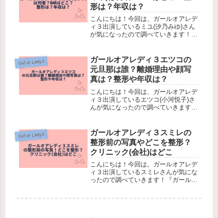
形は？年収は？
こんにちは！今回は、ガールオアレデ
ィ３出演しているミユ(汐乃みゆ)さん
が気になったので調べていきます！
『ガールオアレディ』とは、ABEMA
の婚活リアリティー番組です。20代女
性の「ガール」と30代女性の「レデ
ガールオアレディ３エツコの
Girl or Lady3
ィ」が参加し、結婚を真剣に考える...
元旦那は誰？離婚理由や顔写
真は？整形や年収は？
こんにちは！今回は、ガールオアレデ
ィ３出演しているエツコ(小河悦子)さ
んが気になったので調べていきます！
『ガールオアレディ』とは、ABEMA
の婚活リアリティー番組です。20代女
性の「ガール」と30代女性の「レデ
ガールオアレディ３スミレの
Girl or Lady3
ィ」が参加し、結婚を真剣に考え...
整形前の写真やどこを整形？
クリニック(会社)はどこ
こんにちは！今回は。ガールオアレデ
ィ３出演しているスミレさんが気にな
ったので調べていきます！『ガールオ
アレディ』とは、ABEMAの婚活リア
リティー番組です。20代女性の「ガー
ル」と30代女性の「レディ」が参加
し、結婚を真剣に考える男女が14...